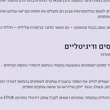
טים בצוות הגיעו למסקנה זו וכן שמארגני התחרות בחנו חלק מהספר ואי
 לשתף בפלטפורמות שבהן הם פועלים את חוויות הקריאה שלהם ואת פ
תתפים.
טוב טעם, בכבוד ובטאקט — גם כאשר מדובר בביקורת שלילית — ויכללו ה
חרות.
יסופקו לשופטים באמצעות בוקפוד בהתאם להסדרי החסות הקיימים - גם 
ד עשויים לחייב את הסופר בהעברת עותקים לשופטים בהתאם לצורכי התח
ט, ובשלב הגמר ייתכן שיידרשו עד שישה עותקים נוספים.
במידה והס