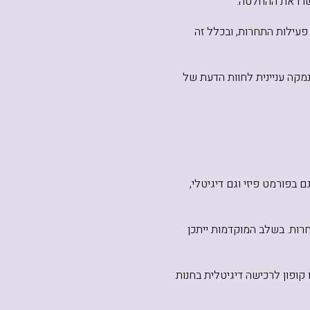
שרו את ההחלטה.
עילות התחרות, ובכלל זה
נמקה עניינית לחוות הדעת של
בפורמט פיזי וגם דיגיטלי,
רות. בשלב המוקדמות ייתכן
פר אינו קיים בגרסה דיגיטלית בבוקפוד, שופטים רשאים לקבל עותק דיגיטלי בפורמט EPUB או קופון לרכישה דיגיטלית בחנות