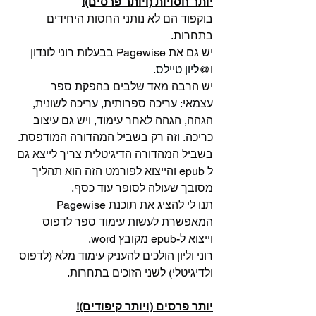
יותר חסויות (ויותר פרסים)!
בוקפוד הם לא נותני החסות היחידים 
בתחרות.
יש גם את Pagewise בבעלות רוני לונדון 
ו@
ליון טיילס
.
יש הרבה מאד שלבים בהפקת ספר 
עצמאי: עריכה ספרותית, עריכה לשונית, 
הגהה, הגהה לאחר עימוד, ויש גם עיצוב 
כריכה. וזה רק בשביל המהדורה המודפסת. 
בשביל המהדורה הדיגיטלית צריך לייצא גם 
ל epub והייצוא לפורמט הזה הוא תהליך 
מסובך שעולה לסופר עוד כסף.
תנו לי להציג את תוכנת Pagewise 
המאפשרת לעשות עימוד ספר לדפוס 
וייצוא ל-epub מקובץ word.
רוני וליון הולכים להעניק עימוד מלא (לדפוס 
ולדיגיטלי) לשני הזוכים בתחרות.
יותר פרסים (ויותר קיפודים)!